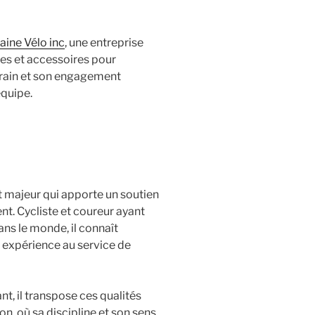
ine Vélo inc
, une entreprise
ues et accessoires pour
errain et son engagement
équipe.
t majeur qui apporte un soutien
nt. Cycliste et coureur ayant
ans le monde, il connaît
e expérience au service de
t, il transpose ces qualités
on, où sa discipline et son sens