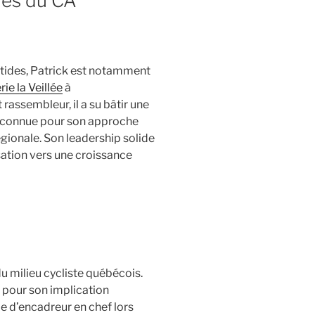
res du CA
ntides, Patrick est notamment
ie la Veillée
à
rassembleur, il a su bâtir une
 reconnue pour son approche
régionale. Son leadership solide
sation vers une croissance
u milieu cycliste québécois.
u pour son implication
e d’encadreur en chef lors