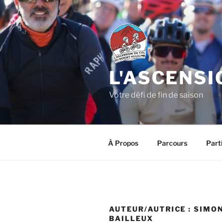
Aller
au
contenu
principal
L'ASCENSI
Votre défi de fin de saison
À Propos
Parcours
Parti
AUTEUR/AUTRICE :
SIMO
BAILLEUX