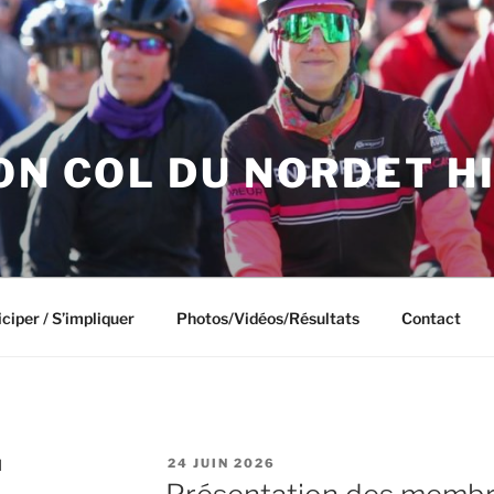
ON COL DU NORDET H
ciper / S’impliquer
Photos/Vidéos/Résultats
Contact
PUBLIÉ
N
24 JUIN 2026
LE