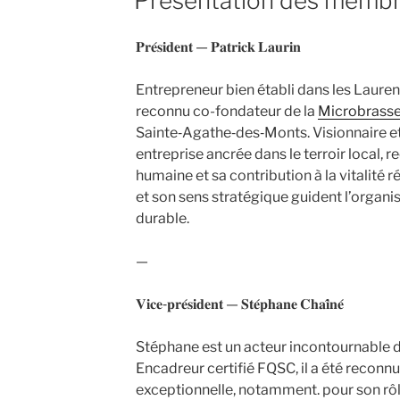
Présentation des memb
𝐏𝐫𝐞́𝐬𝐢𝐝𝐞𝐧𝐭 — 𝐏𝐚𝐭𝐫𝐢𝐜𝐤 𝐋𝐚𝐮𝐫𝐢𝐧
Entrepreneur bien établi dans les Laure
reconnu co-fondateur de la
Microbrasser
Sainte‑Agathe‑des‑Monts. Visionnaire et 
entreprise ancrée dans le terroir local,
humaine et sa contribution à la vitalité 
et son sens stratégique guident l’organi
durable.
—
𝐕𝐢𝐜𝐞‑𝐩𝐫𝐞́𝐬𝐢𝐝𝐞𝐧𝐭 — 𝐒𝐭𝐞́𝐩𝐡𝐚𝐧𝐞 𝐂𝐡𝐚𝐢̂𝐧𝐞́
Stéphane est un acteur incontournable d
Encadreur certifié FQSC, il a été reconn
exceptionnelle, notamment. pour son rôl