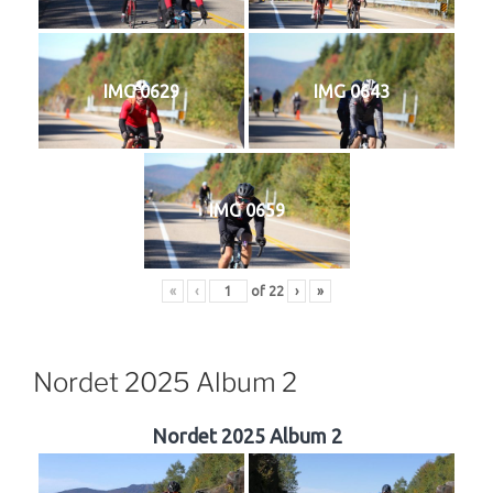
IMG 0629
IMG 0643
IMG 0659
«
‹
of
22
›
»
Nordet 2025 Album 2
Nordet 2025 Album 2