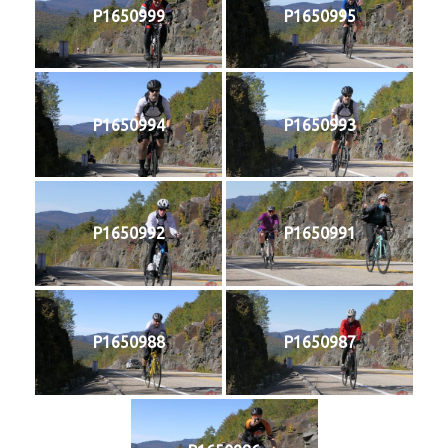
P1650999
P1650995
P1650994
P1650993
P1650992
P1650991
P1650988
P1650987