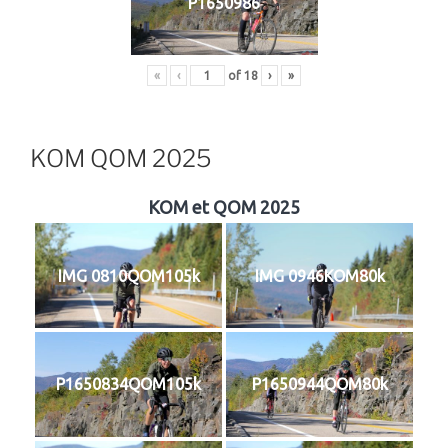
P1650986
«
‹
of
18
›
»
KOM QOM 2025
KOM et QOM 2025
IMG 0810QOM105k
IMG 0946KOM80k
P1650834QOM105k
P1650944QOM80k