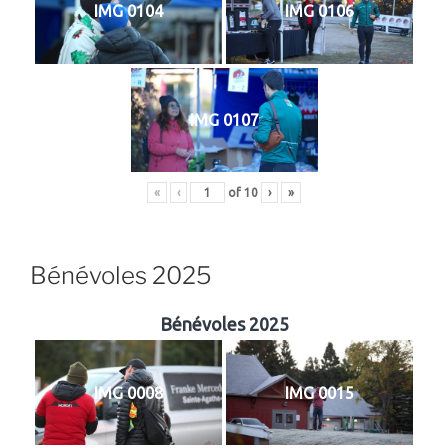
IMG 0104
IMG 0106
IMG 0107
«
‹
of
10
›
»
Bénévoles 2025
Bénévoles 2025
IMG 0008
IMG 0015