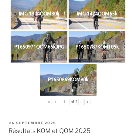
IMG 1304QOM80k
IMG 1424QOM65k
P1650971QOM65kJPG
P1650787KOM105k
P1650869KOM80k
«
‹
of
2
›
»
PUBLIÉ
26 SEPTEMBRE 2025
LE
Résultats KOM et QOM 2025