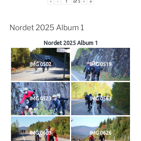
«
‹
of
5
›
»
Nordet 2025 Album 1
Nordet 2025 Album 1
IMG 0502
IMG 0519
IMG 0523
IMG 0563
IMG 0603
IMG 0626