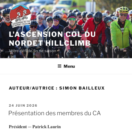
Aller
au
contenu
principal
L'ASCENSION COL DU
NORDET HILLCLIMB
Votre défi de fin de saison
Menu
AUTEUR/AUTRICE :
SIMON BAILLEUX
PUBLIÉ
24 JUIN 2026
LE
Présentation des membres du CA
𝐏𝐫𝐞́𝐬𝐢𝐝𝐞𝐧𝐭 — 𝐏𝐚𝐭𝐫𝐢𝐜𝐤 𝐋𝐚𝐮𝐫𝐢𝐧