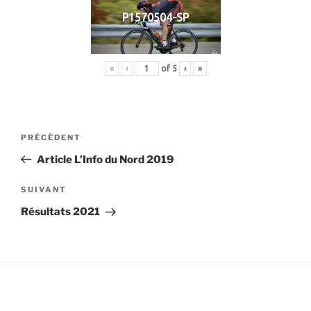
P1570504-SP
«
‹
of
5
›
»
Navigation
Article
PRÉCÉDENT
de
précédent
Article L’Info du Nord 2019
l’article
Article
SUIVANT
suivant
Résultats 2021