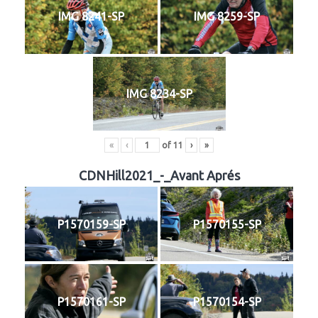
IMG 8241-SP
IMG 8259-SP
IMG 8234-SP
«
‹
of
11
›
»
CDNHill2021_-_Avant Aprés
P1570159-SP
P1570155-SP
P1570161-SP
P1570154-SP