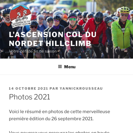
Aller
au
contenu
principal
L'ASCENSION COL DU
NORDET HILLCLIMB
Votre défi de fin de saison
Menu
PUBLIÉ
14 OCTOBRE 2021
PAR
YANNICKROUSSEAU
LE
Photos 2021
Voici le résumé en photos de cette merveilleuse
première édition du 26 septembre 2021.