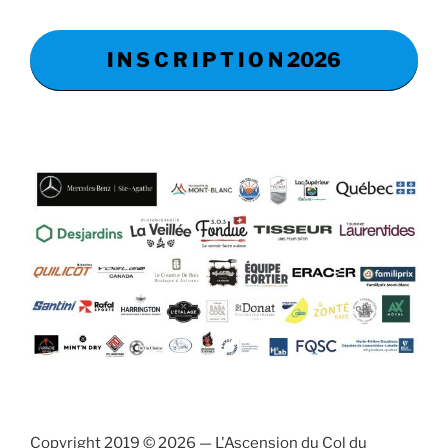
I N S C R I P T I O N 2026
Copyright 2019 © 2026 — L'Ascension du Col du