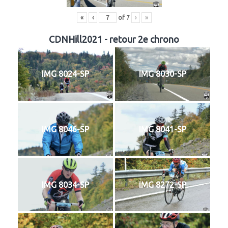
«
‹
of
7
›
»
CDNHill2021 - retour 2e chrono
IMG 8024-SP
IMG 8030-SP
IMG 8046-SP
IMG 8041-SP
IMG 8034-SP
IMG 8272-SP