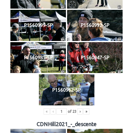
P1560999-SP
P1560992-SP
P1560981-SP
P1560947-SP
P1560962-SP
«
‹
of
23
›
»
CDNHill2021_-_descente