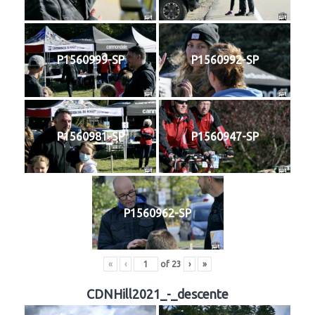
P1560999-SP
P1560992-SP
P1560981-SP
P1560947-SP
P1560962-SP
«
‹
of
23
›
»
CDNHill2021_-_descente