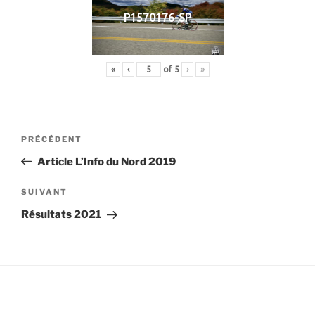
P1570176-SP
«
‹
of
5
›
»
Navigation
Article
PRÉCÉDENT
de
précédent
Article L’Info du Nord 2019
l’article
Article
SUIVANT
suivant
Résultats 2021