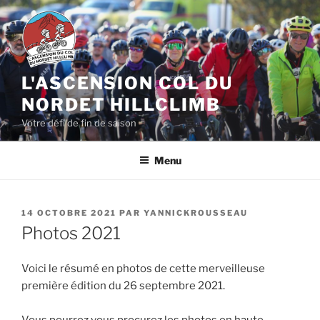
Aller
au
contenu
principal
L'ASCENSION COL DU
NORDET HILLCLIMB
Votre défi de fin de saison
Menu
PUBLIÉ
14 OCTOBRE 2021
PAR
YANNICKROUSSEAU
LE
Photos 2021
Voici le résumé en photos de cette merveilleuse
première édition du 26 septembre 2021.