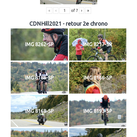
«
‹
of
7
›
»
CDNHill2021 - retour 2e chrono
IMG 8262-SP
IMG 8217-SP
IMG 8186-SP
IMG 8166-SP
IMG 8168-SP
IMG 8193-SP