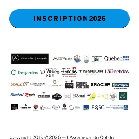
I N S C R I P T I O N 2026
Copyright 2019 © 2026 — L'Ascension du Col du