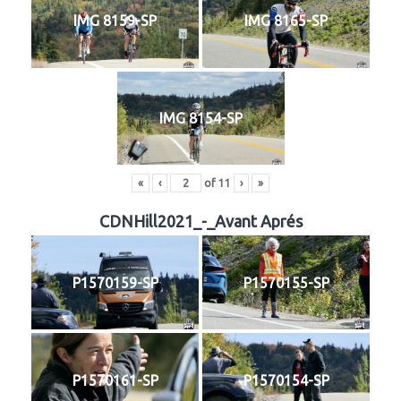
IMG 8159-SP
IMG 8165-SP
IMG 8154-SP
«
‹
of
11
›
»
CDNHill2021_-_Avant Aprés
P1570159-SP
P1570155-SP
P1570161-SP
P1570154-SP