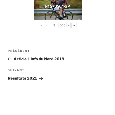
P1570504-SP
«
‹
of
5
›
»
Navigation
Article
PRÉCÉDENT
de
précédent
Article L’Info du Nord 2019
l’article
Article
SUIVANT
suivant
Résultats 2021