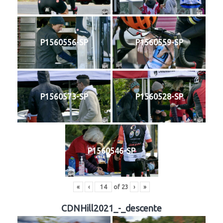
P1560556-SP
P1560559-SP
P1560573-SP
P1560528-SP
P1560546-SP
«
‹
of
23
›
»
CDNHill2021_-_descente