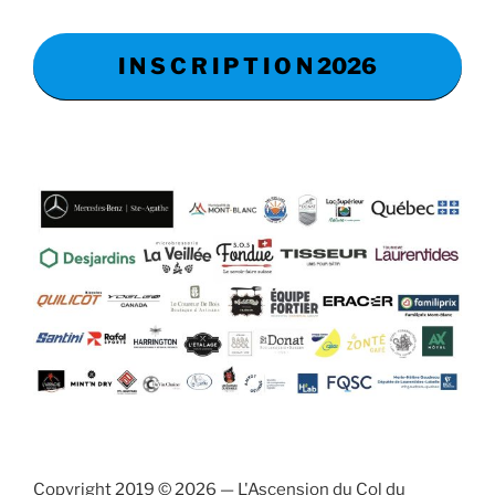
I N S C R I P T I O N 2026
Copyright 2019 © 2026 — L'Ascension du Col du