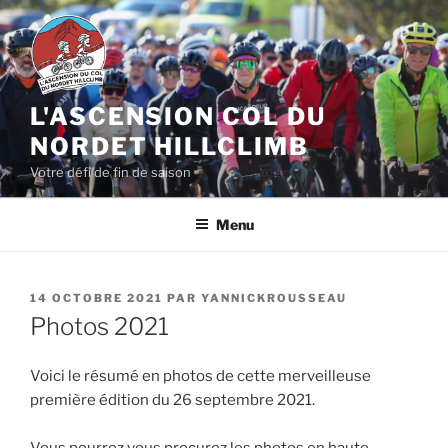
Aller
au
contenu
principal
L'ASCENSION COL DU
NORDET HILLCLIMB
Votre défi de fin de saison
Menu
PUBLIÉ
14 OCTOBRE 2021
PAR
YANNICKROUSSEAU
LE
Photos 2021
Voici le résumé en photos de cette merveilleuse
première édition du 26 septembre 2021.