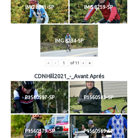
IMG 8241-SP
IMG 8259-SP
IMG 8234-SP
«
‹
of
11
›
»
CDNHill2021_-_Avant Aprés
P1560597-SP
P1560583-SP
P1560579-SP
P1560569-SP