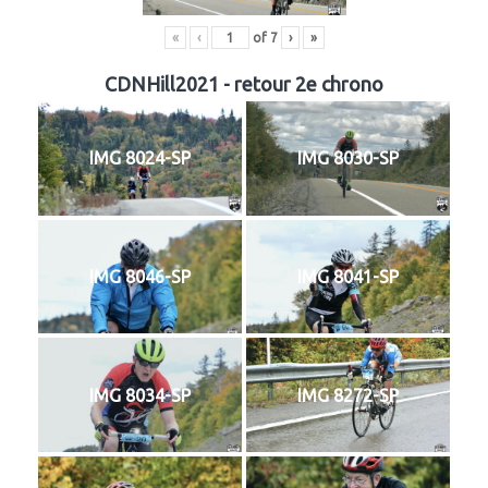
«
‹
of
7
›
»
CDNHill2021 - retour 2e chrono
IMG 8024-SP
IMG 8030-SP
IMG 8046-SP
IMG 8041-SP
IMG 8034-SP
IMG 8272-SP