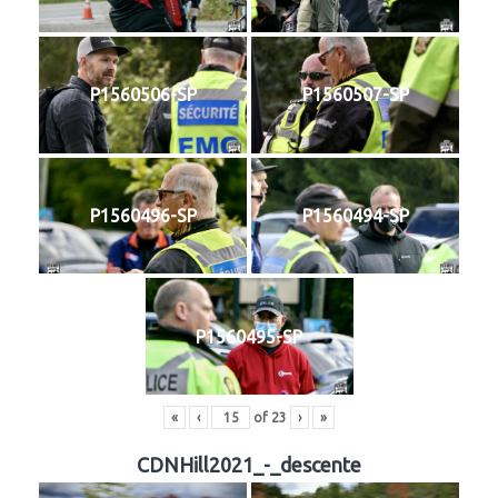
P1560506-SP
P1560507-SP
P1560496-SP
P1560494-SP
P1560495-SP
«
‹
of
23
›
»
CDNHill2021_-_descente