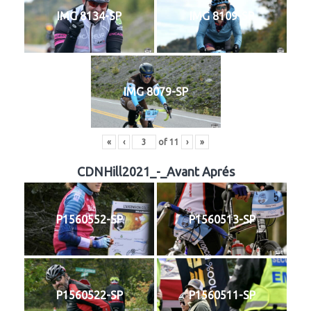
IMG 8134-SP
IMG 8109-SP
IMG 8079-SP
«
‹
of
11
›
»
CDNHill2021_-_Avant Aprés
P1560552-SP
P1560513-SP
P1560522-SP
P1560511-SP