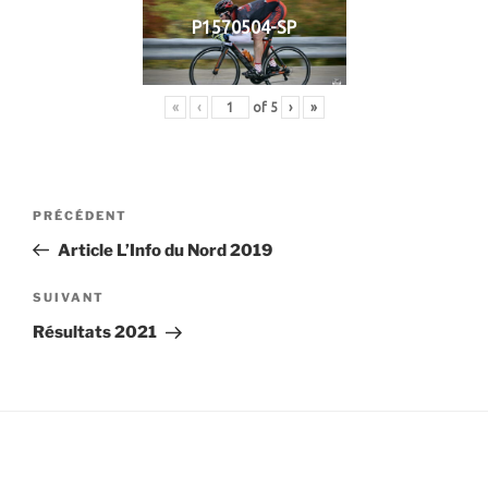
P1570504-SP
«
‹
of
5
›
»
Navigation
Article
PRÉCÉDENT
de
précédent
Article L’Info du Nord 2019
l’article
Article
SUIVANT
suivant
Résultats 2021