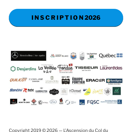
I N S C R I P T I O N 2026
Copyright 2019 © 2026 — L'Ascension du Col du