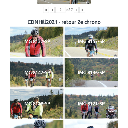
«
‹
of
7
›
»
CDNHill2021 - retour 2e chrono
IMG 8152-SP
IMG 8157-SP
IMG 8142-SP
IMG 8136-SP
IMG 8148-SP
IMG 8121-SP