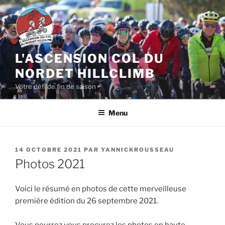
Aller
au
contenu
principal
L'ASCENSION COL DU
NORDET HILLCLIMB
Votre défi de fin de saison
Menu
PUBLIÉ
14 OCTOBRE 2021
PAR
YANNICKROUSSEAU
LE
Photos 2021
Voici le résumé en photos de cette merveilleuse
première édition du 26 septembre 2021.