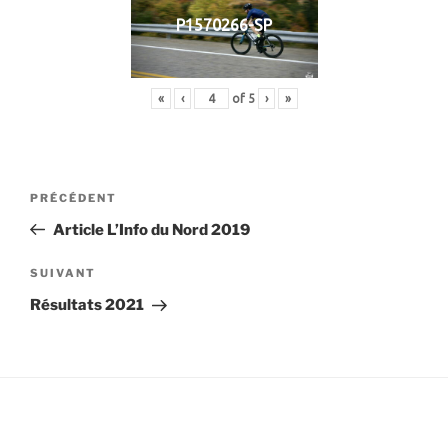
P1570266-SP
«
‹
of
5
›
»
Navigation
Article
PRÉCÉDENT
de
précédent
Article L’Info du Nord 2019
l’article
Article
SUIVANT
suivant
Résultats 2021