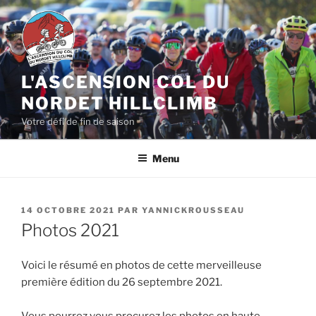
Aller
au
contenu
principal
L'ASCENSION COL DU
NORDET HILLCLIMB
Votre défi de fin de saison
Menu
PUBLIÉ
14 OCTOBRE 2021
PAR
YANNICKROUSSEAU
LE
Photos 2021
Voici le résumé en photos de cette merveilleuse
première édition du 26 septembre 2021.