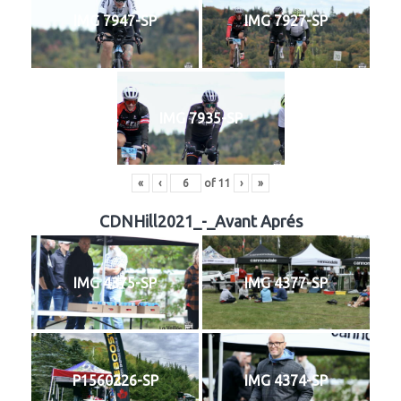
IMG 7947-SP
IMG 7927-SP
IMG 7935-SP
«
‹
of
11
›
»
CDNHill2021_-_Avant Aprés
IMG 4375-SP
IMG 4377-SP
P1560226-SP
IMG 4374-SP