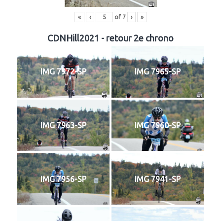
«
‹
of
7
›
»
CDNHill2021 - retour 2e chrono
IMG 7972-SP
IMG 7965-SP
IMG 7963-SP
IMG 7960-SP
IMG 7956-SP
IMG 7941-SP