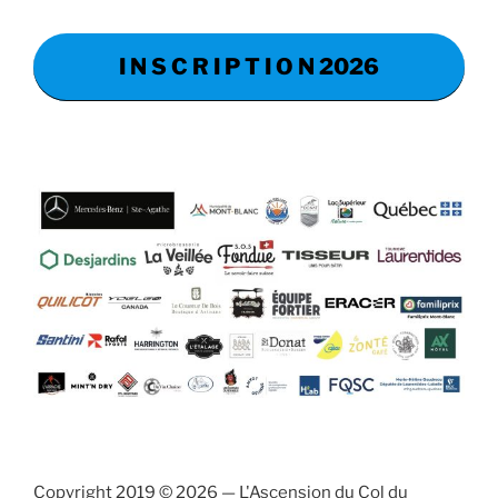
I N S C R I P T I O N 2026
Copyright 2019 © 2026 — L'Ascension du Col du