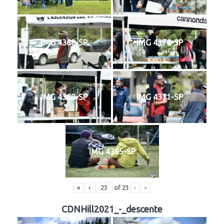
IMG 4368-SP
IMG 4370-SP
IMG 4369-SP
IMG 4371-SP
IMG 4365-SP
«
‹
of
23
›
»
CDNHill2021_-_descente