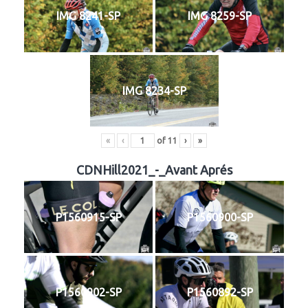
IMG 8241-SP
IMG 8259-SP
IMG 8234-SP
«
‹
of
11
›
»
CDNHill2021_-_Avant Aprés
P1560915-SP
P1560900-SP
P1560902-SP
P1560892-SP