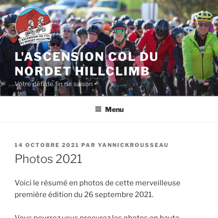
Aller
au
contenu
principal
L'ASCENSION COL DU
NORDET HILLCLIMB
Votre défi de fin de saison
Menu
PUBLIÉ
14 OCTOBRE 2021
PAR
YANNICKROUSSEAU
LE
Photos 2021
Voici le résumé en photos de cette merveilleuse
première édition du 26 septembre 2021.