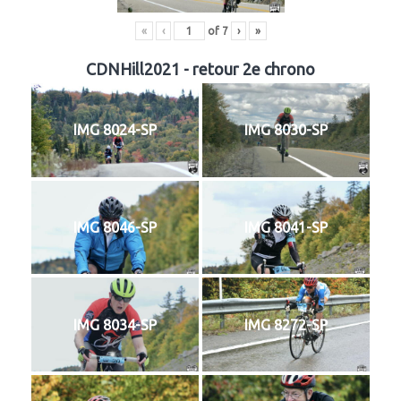
«
‹
of
7
›
»
CDNHill2021 - retour 2e chrono
IMG 8024-SP
IMG 8030-SP
IMG 8046-SP
IMG 8041-SP
IMG 8034-SP
IMG 8272-SP