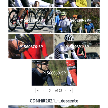
P1560889-SP
P1560899-SP
P1560876-SP
P1560891-SP
P1560869-SP
«
‹
of
23
›
»
CDNHill2021_-_descente