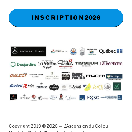
I N S C R I P T I O N 2026
Copyright 2019 © 2026 — L'Ascension du Col du