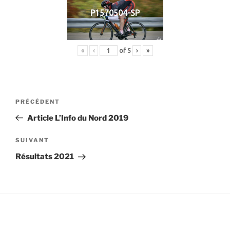
P1570504-SP
«
‹
of
5
›
»
Navigation
Article
PRÉCÉDENT
de
précédent
Article L’Info du Nord 2019
l’article
Article
SUIVANT
suivant
Résultats 2021