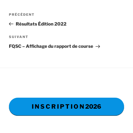
Navigation
Article
PRÉCÉDENT
de
précédent
Résultats Édition 2022
l’article
Article
SUIVANT
suivant
FQSC – Affichage du rapport de course
I N S C R I P T I O N 2026