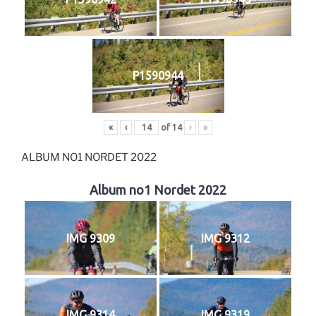
P1590944
«
‹
of
14
›
»
ALBUM NO1 NORDET 2022
Album no1 Nordet 2022
IMG 9309
IMG 9312
IMG 9314
IMG 9319