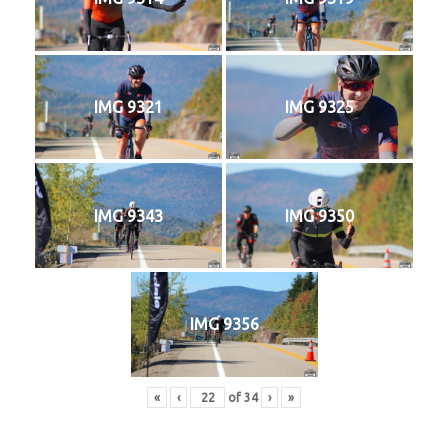
IMG 9321
IMG 9325
IMG 9343
IMG 9350
IMG 9356
«
‹
of
34
›
»