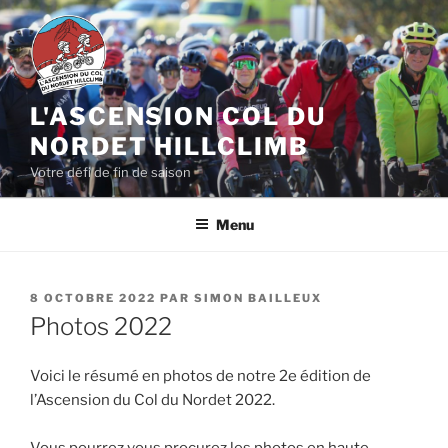
Aller
au
contenu
principal
L'ASCENSION COL DU
NORDET HILLCLIMB
Votre défi de fin de saison
Menu
PUBLIÉ
8 OCTOBRE 2022
PAR
SIMON BAILLEUX
LE
Photos 2022
Voici le résumé en photos de notre 2e édition de
l’Ascension du Col du Nordet 2022.